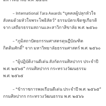
– International Tara Awards “บุคคลผู้ปลุกหัวใจ
สังคมด้วยหัวใจพระโพธิสัตว์” ธรรมบัตรเชิดชูเกียรติ
จาก เสถียรธรรมสถานและสาวิกาสิขาลัย พ.ศ. ๒๕๖๐
– “ภูมิสถาปัตยกรรมศาสตรดุษฎีบัณฑิต
กิตติมศักดิ์” จาก มหาวิทยาลัยธรรมศาสตร์ พ.ศ. ๒๕๖๐
– “ผู้ปฎิบัติงานดีเด่น สังกัดกรมศิลปากร ประจำปี
พ.ศ. ๒๕๖๕” กรมศิลปากร กระทรวงวัฒนธรรม
พ.ศ. ๒๕๖๕
– “ข้าราชการพลเรือนดีเด่น ประจำปี พ.ศ. ๒๕๖๕”
กรมศิลปากร กระทรวงวัฒนธรรม พ.ศ. ๒๕๖๖