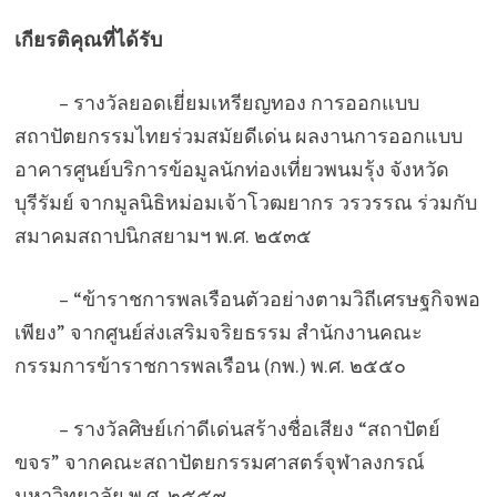
เกียรติคุณที่ได้รับ
– รางวัลยอดเยี่ยมเหรียญทอง การออกแบบ
สถาปัตยกรรมไทยร่วมสมัยดีเด่น ผลงานการออกแบบ
อาคารศูนย์บริการข้อมูลนักท่องเที่ยวพนมรุ้ง จังหวัด
บุรีรัมย์ จากมูลนิธิหม่อมเจ้าโวฒยากร วรวรรณ ร่วมกับ
สมาคมสถาปนิกสยามฯ พ.ศ. ๒๕๓๕
– “ข้าราชการพลเรือนตัวอย่างตามวิถีเศรษฐกิจพอ
เพียง” จากศูนย์ส่งเสริมจริยธรรม สำนักงานคณะ
กรรมการข้าราชการพลเรือน (กพ.) พ.ศ. ๒๕๕๐
– รางวัลศิษย์เก่าดีเด่นสร้างชื่อเสียง “สถาปัตย์
ขจร” จากคณะสถาปัตยกรรมศาสตร์จุฬาลงกรณ์
มหาวิทยาลัย พ.ศ .๒๕๕๙