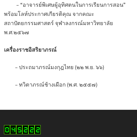
– “อาจารย์พิเศษผู้อุทิศตนในการเรียนการสอน”
พร้อมโลห์ประกาศเกียรติคุณ จากคณะ
สถาปัตยกรรมศาสตร์ จุฬาลงกรณ์มหาวิทยาลัย
พ.ศ.๒๕๖๗
เครื่องราชอิสริยาภรณ์
– ประถมาภรณ์มงกุฎไทย (๒๒ พ.ย. ๖๖)
– ทวิตาภรณ์ช้างเผือก (พ.ศ. ๒๕๕๗)