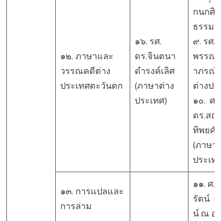
กนกศิ
ธรรม
๑๖. รศ.
๙. รศ.ส
๑๒. ภาษาและ
ดร.จินตนา
พรรณ 
วรรณคดีต่าง
ดำรงค์เลิศ
าภรณ์ 
ประเทศตะวันตก
(ภาษาต่าง
ต่างปร
ประเทศ)
๑๐. ศ.
ดร.สถ
ทิพยศักด
(ภาษาต
ประเทศ
๑๑. ศ. 
๑๓. การแปลและ
รัตน์ ส
การล่าม
น์ ณ อ