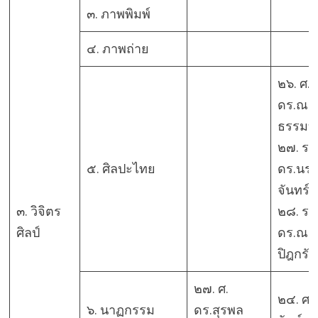
๓. ภาพพิมพ์
๔. ภาพถ่าย
๒๖. ศ.
ดร.ณรง
ธรรมบุ
๒๗. รศ
๕. ศิลปะไทย
ดร.นร
จันทร์ก
๓. วิจิตร
๒๘. รศ
ศิลป์
ดร.ณรง
ปิฎกรัช
๒๗. ศ.
๒๔. ศ.
๖. นาฏกรรม
ดร.สุรพล