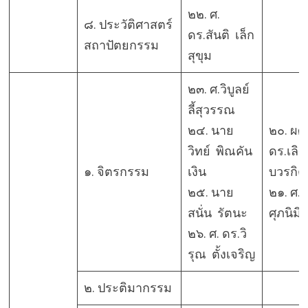
๒๒. ศ.
๘. ประวัติศาสตร์
ดร.สันติ เล็ก
สถาปัตยกรรม
สุขุม
๒๓. ศ.วิบูลย์
ลี้สุวรรณ
๒๔. นาย
๒๐. ผศ.
วิทย์ พิณคัน
ดร.เลิศศ
๑. จิตรกรรม
เงิน
บวรกิต
๒๕. นาย
๒๑. ศ.
สนั่น รัตนะ
ศุภนิมิ
๒๖. ศ. ดร.วิ
รุณ ตั้งเจริญ
๒. ประติมากรรม