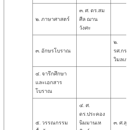
๓. ศ. ดร.สม
๒. ภาษาศาสตร์
ศีล ฌาน
วังศะ
๒.
๓. อักษรโบราณ
รศ.กรร
วิมลเก
๔. จารึกศึกษา
และเอกสาร
โบราณ
๔. ศ.
ดร.ประคอง
๕. วรรณกรรม
นิมมานเห
๓. ศ.ส