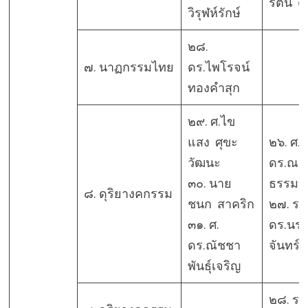
รัตน์ ด
วิรุฬห์รักษ์
๒๘.
๗. นาฏกรรมไทย
ดร.ไพโรจน์
ทองคำสุก
๒๙. ศ.ไข
แสง ศุขะ
๒๖. ศ.
วัฒนะ
ดร.ณรง
๓๐. นาย
ธรรมบุ
๘. ดุริยางคกรรม
ชนก สาคริก
๒๗. รศ
๓๑. ศ.
ดร.นร
ดร.ณัชชา
จันทร์ก
พันธุ์เจริญ
๒๘. รศ