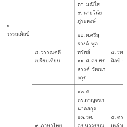
ตา มณีใส
๙. นายวินัย
ภู่ระหงษ์
๑.
วรรณศิลป์
๑๐. ศ.ศรีสุ
รางค์ พูล
๘. วรรณคดี
ทรัพย์
๔. รศ. 
เปรียบเทียบ
๑๑. ศ. ดร.พร
ศิลป์ 
สรรค์ วัฒนา
งกูร
๑๒. ศ.
ดร.กาญจนา
นาคสกุล
๑๓. รศ.
๕. ดร.
๙. ภาษาไทย
ดร.นววรรณ
เหล่าเล