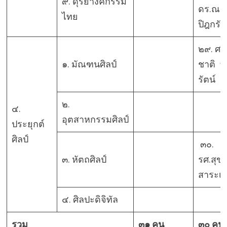
๙. ดุริยางคกรรม
ดร.ณรง
ไทย
ปิฎกรัช
๒๙. ศ. 
๑. มัณฑนศิลป์
ชาติ จั
รัตน์
๒.
๔.
อุตสาหกรรมศิลป์
ประยุกต์
ศิลป์
๓๐.
๓. หัตถศิลป์
รศ.สุข
สาระเก
๔. ศิลปะดิจิทัล
รวม
๓๑ คน
๓๐ คน