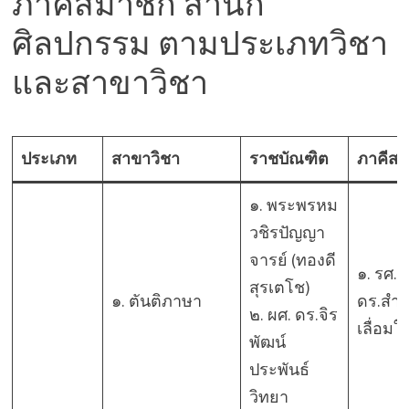
ภาคีสมาชิก สำนัก
ศิลปกรรม ตามประเภทวิชา
และสาขาวิชา
ประเภท
สาขาวิชา
ราชบัณฑิต
ภาคีสม
๑. พระพรหม
วชิรปัญญา
จารย์ (ทองดี
๑. รศ.
สุรเตโช)
๑. ตันติภาษา
ดร.สำเ
๒. ผศ. ดร.จิร
เลื่อมใ
พัฒน์
ประพันธ์
วิทยา