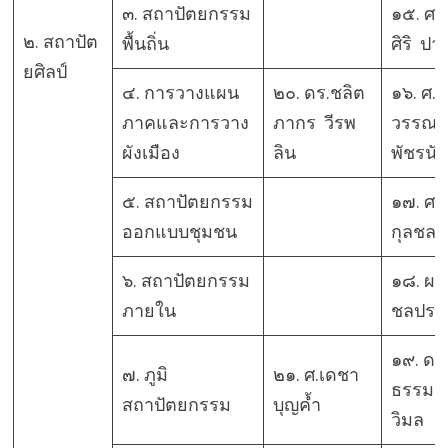
๓. สถาปัตยกรรม
๑๕. ศ.
๒. สถาปัต
พื้นถิ่น
ศิริ ปา
ยศิลป์
๔. การวางแผน
๒๐. ดร.ชลิต
๑๖. ศ. ด
ภาคและการวาง
ภากร วีรพ
วรรณ 
ผังเมือง
ลิน
พัชรนัน
๕. สถาปัตยกรรม
๑๗. ศ.
ออกแบบชุมชน
กุลชล
๖. สถาปัตยกรรม
๑๘. ผศ
ภายใน
ชลประเ
๑๙. ดร
๗. ภูมิ
๒๑. ศ.เดชา
ธรรม 
สถาปัตยกรรม
บุญค้ำ
วิมล