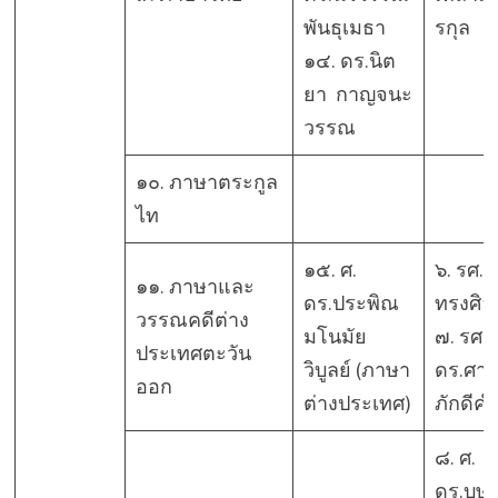
พันธุเมธา
รกุล
๑๔. ดร.นิต
ยา กาญจนะ
วรรณ
๑๐. ภาษาตระกูล
ไท
๑๕. ศ.
๖. รศ.
๑๑. ภาษาและ
ดร.ประพิณ
ทรงศิลป
วรรณคดีต่าง
มโนมัย
๗. รศ.
ประเทศตะวัน
วิบูลย์ (ภาษา
ดร.ศาน
ออก
ต่างประเทศ)
ภักดีคำ
๘. ศ.
ดร.บุษ