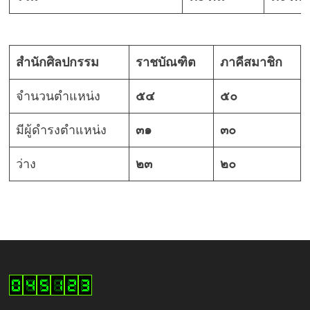
สำนักศิลปกรรม
ราชบัณฑิต
ภาคีสมาชิก
จำนวนตำแหน่ง
๕๔
๕๐
มีผู้ดำรงตำแหน่ง
๓๑
๓๐
ว่าง
๒๓
๒๐