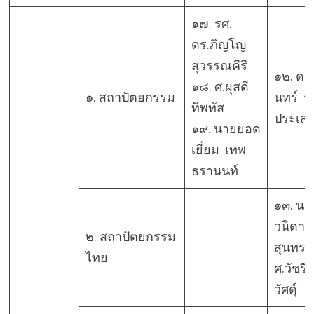
๑๗. รศ.
ดร.ภิญโญ
สุวรรณคีรี
๑๒. ดร.
๑๘. ศ.ผุสดี
๑. สถาปัตยกรรม
นทร์ ร
ทิพทัส
ประเสร
๑๙. นายยอด
เยี่ยม เทพ
ธรานนท์
๑๓. นา
วนิดา พ
๒. สถาปัตยกรรม
สุนทร 
ไทย
ศ.วัชรี
วัศดุ์