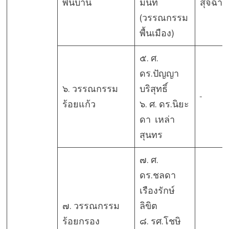
พื้นบ้าน
มินท์
สุจฉาย
(วรรณกรรม
พื้นเมือง)
๕. ศ.
ดร.ปัญญา
๖. วรรณกรรม
บริสุทธิ์
ร้อยแก้ว
๖. ศ. ดร.นิยะ
ดา เหล่า
สุนทร
๗. ศ.
ดร.ชลดา
เรืองรักษ์
๗. วรรณกรรม
ลิขิต
ร้อยกรอง
๘. รศ.โชษิ