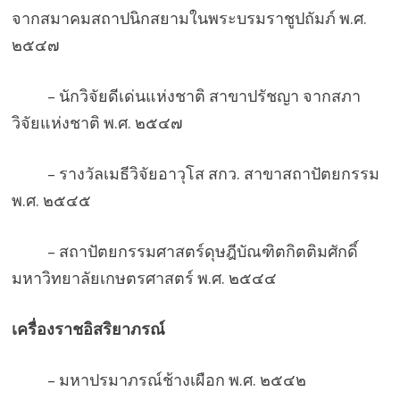
จากสมาคมสถาปนิกสยามในพระบรมราชูปถัมภ์ พ.ศ.
๒๕๔๗
– นักวิจัยดีเด่นแห่งชาติ สาขาปรัชญา จากสภา
วิจัยแห่งชาติ พ.ศ. ๒๕๔๗
– รางวัลเมธีวิจัยอาวุโส สกว. สาขาสถาปัตยกรรม
พ.ศ. ๒๕๔๕
– สถาปัตยกรรมศาสตร์ดุษฎีบัณฑิตกิตติมศักดิ์
มหาวิทยาลัยเกษตรศาสตร์ พ.ศ. ๒๕๔๔
เครื่องราชอิสริยาภรณ์
– มหาปรมาภรณ์ช้างเผือก พ.ศ. ๒๕๔๒