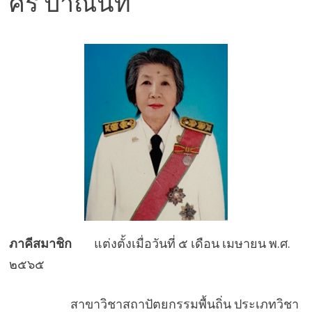
ศิริ ปาณินท์
ภาคีสมาชิก
แต่งตั้งเมื่อวันที่ ๕ เดือน เมษายน พ.ศ.
๒๕๖๕
สาขาวิชาสถาปัตยกรรมพื้นถิ่น ประเภทวิชา