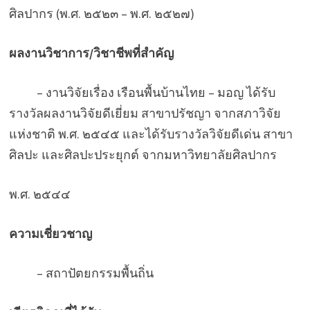
ศิลปากร (พ.ศ. ๒๕๒๓ – พ.ศ. ๒๕๒๗)
ผลงานวิชาการ/วิชาชีพที่สำคัญ
– งานวิจัยเรื่อง เรือนพื้นบ้านไทย – มอญ ได้รับ
รางวัลผลงานวิจัยดีเยี่ยม สาขาปรัชญา จากสภาวิจัย
แห่งชาติ พ.ศ. ๒๕๔๕ และได้รับรางวัลวิจัยดีเด่น สาขา
ศิลปะ และศิลปะประยุกต์ จากมหาวิทยาลัยศิลปากร
พ.ศ. ๒๕๔๔
ความเชี่ยวชาญ
– สถาปัตยกรรมพื้นถิ่น