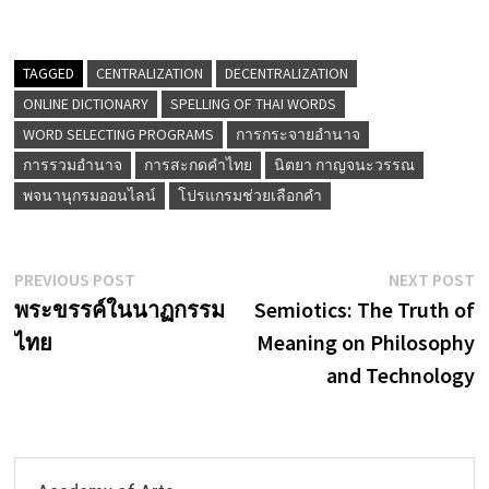
TAGGED
CENTRALIZATION
DECENTRALIZATION
ONLINE DICTIONARY
SPELLING OF THAI WORDS
WORD SELECTING PROGRAMS
การกระจายอำนาจ
การรวมอำนาจ
การสะกดคำไทย
นิตยา กาญจนะวรรณ
พจนานุกรมออนไลน์
โปรแกรมช่วยเลือกคำ
Post
Previous
N
PREVIOUS POST
NEXT POST
post:
p
พระขรรค์ในนาฏกรรม
Semiotics: The Truth of
navigation
ไทย
Meaning on Philosophy
and Technology